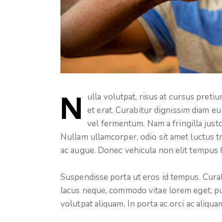
Nulla volutpat, risus at cursus pretium, erat tellus gravida lectus, at hendrerit libero mi
et erat. Curabitur dignissim diam e
vel fermentum. Nam a fringilla just
Nullam ullamcorper, odio sit amet luctus tri
ac augue. Donec vehicula non elit tempus 
Suspendisse porta ut eros id tempus. Curab
lacus neque, commodo vitae lorem eget, pulv
volutpat aliquam. In porta ac orci ac aliqua