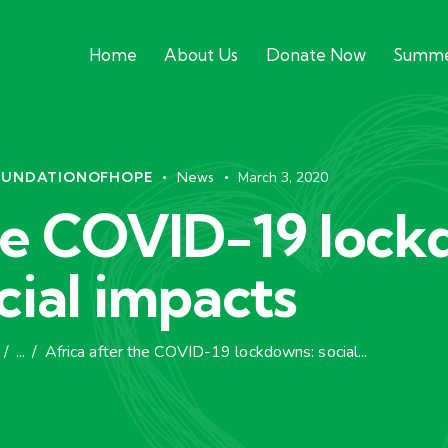
Home
About Us
Donate Now
Summe
OUNDATIONOFHOPE
News
March 3, 2020
the COVID-19 lock
cial impacts
...
Africa after the COVID-19 lockdowns: social...