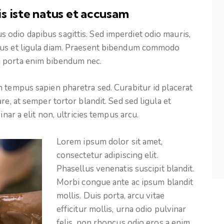
s iste natus et accusam
odio dapibus sagittis. Sed imperdiet odio mauris,
mus et ligula diam. Praesent bibendum commodo
 porta enim bibendum nec.
 tempus sapien pharetra sed. Curabitur id placerat
re, at semper tortor blandit. Sed sed ligula et
inar a elit non, ultricies tempus arcu.
Lorem ipsum dolor sit amet,
consectetur adipiscing elit.
Phasellus venenatis suscipit blandit.
Morbi congue ante ac ipsum blandit
mollis. Duis porta, arcu vitae
efficitur mollis, urna odio pulvinar
felis, non rhoncus odio eros a enim.